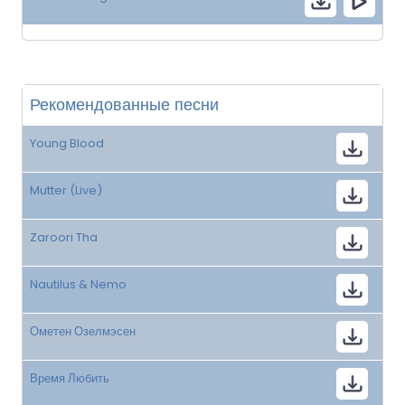
Рекомендованные песни
Young Blood
Mutter (Live)
Zaroori Tha
Nautilus & Nemo
Ометен Озелмэсен
Время Любить