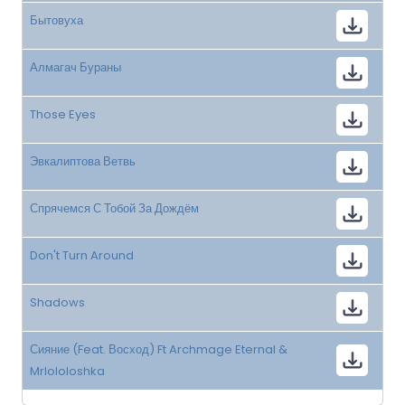
Бытовуха
Алмагач Бураны
Those Eyes
Эвкалиптова Ветвь
Спрячемся С Тобой За Дождём
Don't Turn Around
Shadows
Сияние (Feat. Восход) Ft Archmage Eternal &
Mrlololoshka